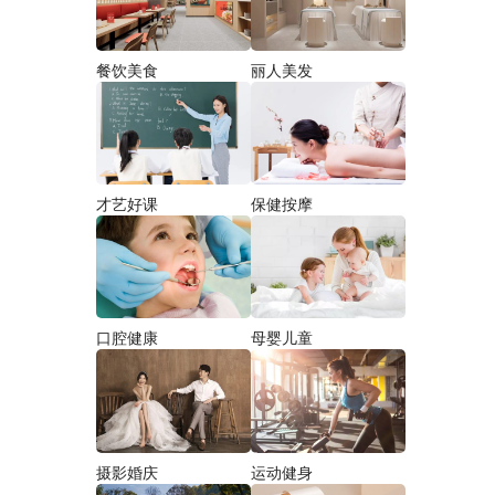
餐饮美食
丽人美发
才艺好课
保健按摩
口腔健康
母婴儿童
摄影婚庆
运动健身